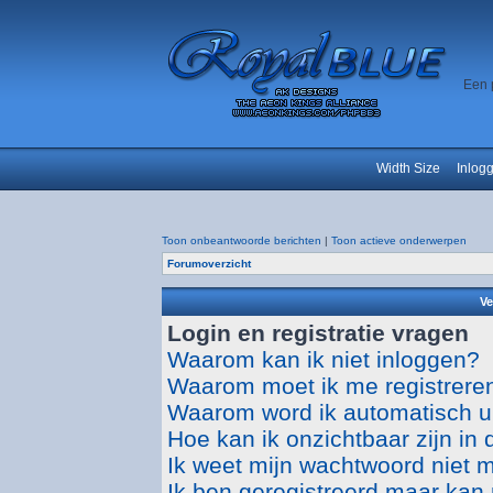
Een 
Width Size
Inlog
Toon onbeantwoorde berichten
|
Toon actieve onderwerpen
Forumoverzicht
Ve
Login en registratie vragen
Waarom kan ik niet inloggen?
Waarom moet ik me registrere
Waarom word ik automatisch u
Hoe kan ik onzichtbaar zijn in d
Ik weet mijn wachtwoord niet 
Ik ben geregistreerd maar kan 