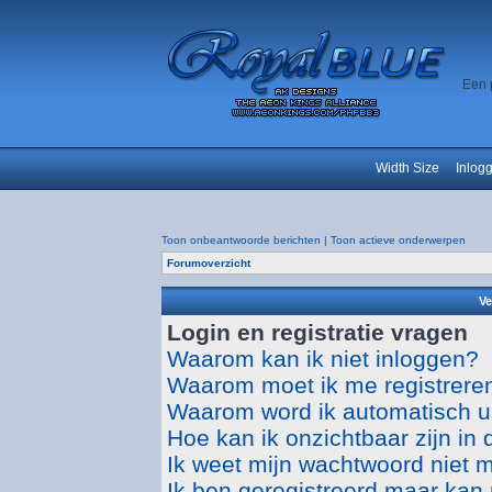
Een 
Width Size
Inlog
Toon onbeantwoorde berichten
|
Toon actieve onderwerpen
Forumoverzicht
Ve
Login en registratie vragen
Waarom kan ik niet inloggen?
Waarom moet ik me registrere
Waarom word ik automatisch u
Hoe kan ik onzichtbaar zijn in d
Ik weet mijn wachtwoord niet 
Ik ben geregistreerd maar kan 